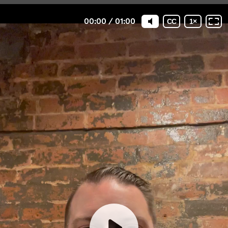
00:00
/
01:00
CC
1
×