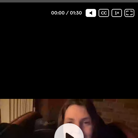
00:00
/
01:30
CC
1
×