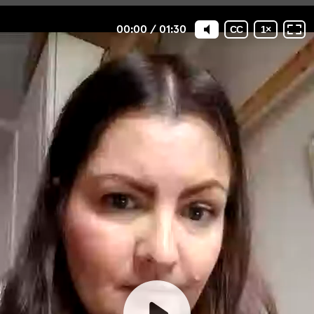
00:00
/
01:30
CC
1
×