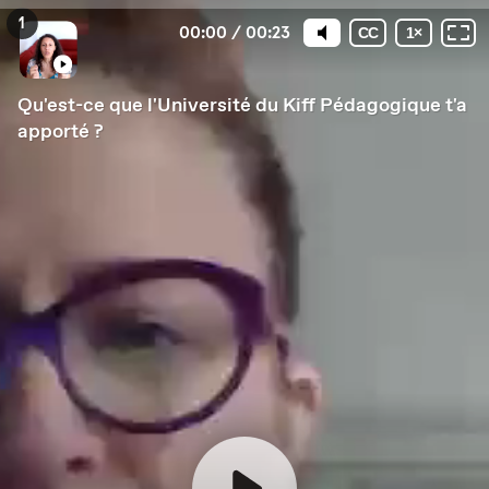
1
00:00
/
00:23
CC
1
×
Qu'est-ce que l'Université du Kiff Pédagogique t'a
apporté ?