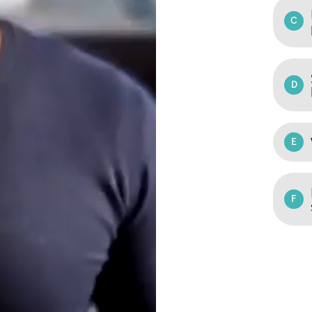
C
D
E
F