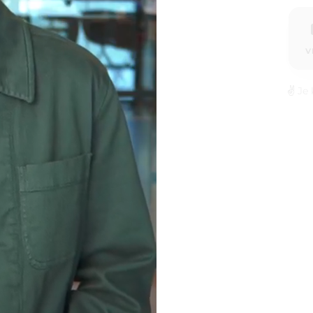
V
✌️
Je 