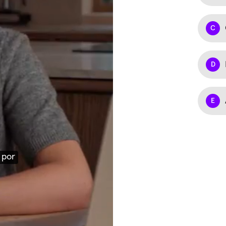
C
D
E
legir