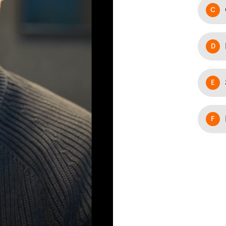
C
D
E
F