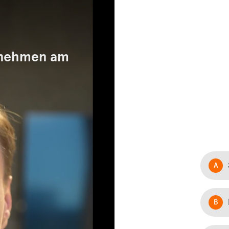
ernehmen am
A
B