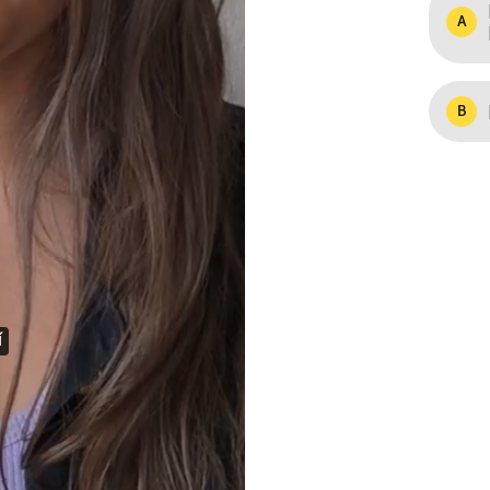
A
B
í