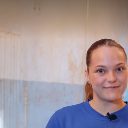
Hva gjør Kör-appen ti
enkleste veien til lap