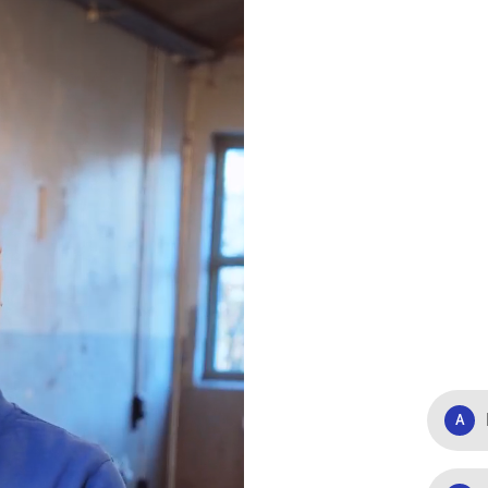
l den
pen?
A