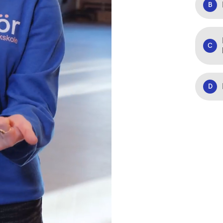
B
C
D