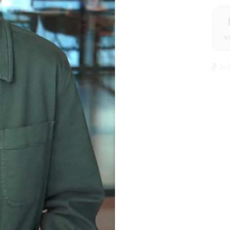
V
✌️
Je 