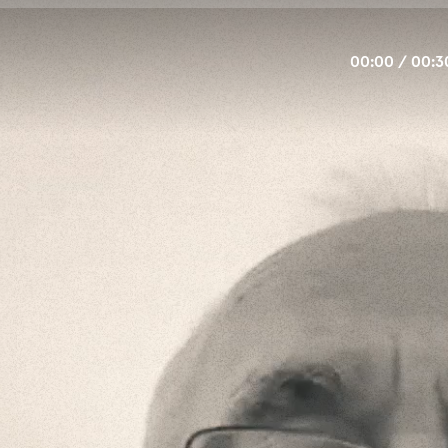
00:00
/
00:3
TertuliaDigital