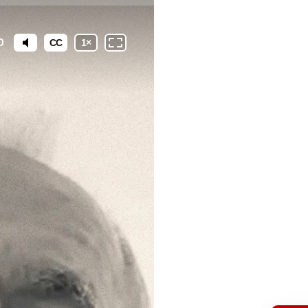
0
CC
1
×