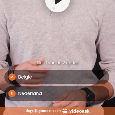
Kies 1 van de 2 opties
België
A
Nederland
B
Mogelijk gemaakt door: